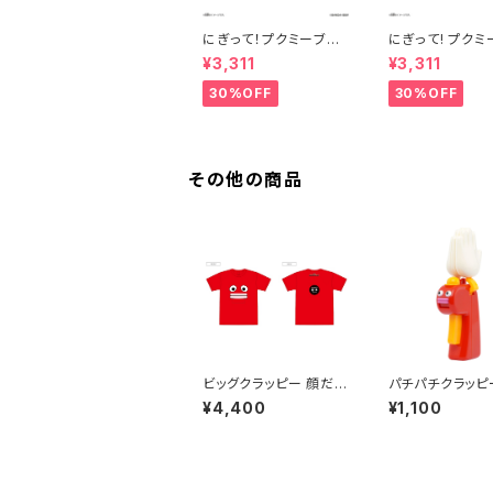
にぎって！プクミーブル
にぎって! プクミ
ーノ
キー
¥3,311
¥3,311
30%OFF
30%OFF
その他の商品
ビッグクラッピー 顔だけ
パチパチクラッピ
Tシャツ
ッド
¥4,400
¥1,100