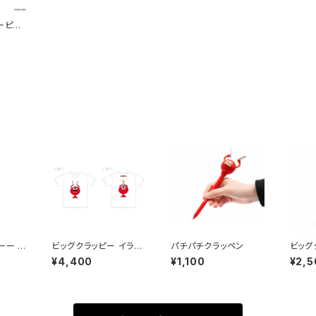
ーピン
ーー レ
ビッグクラッピー イラス
パチパチクラッペン
ビッグ
トTシャツ
¥4,400
¥1,100
¥2,5